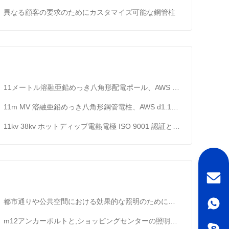
異なる顧客の要求のためにカスタマイズ可能な鋼管柱
11メートル溶融亜鉛めっき八角形配電ポール、AWS d1.1溶接規格
11m MV 溶融亜鉛めっき八角形鋼管電柱、AWS d1.1溶接および86Um亜鉛めっき
11kv 38kv ホットディップ電熱電極 ISO 9001 認証とIP 65 高風速 160km/H 評価
都市通りや公共空間における効果的な照明のために最適な高さと安定性を提供する11mの近代的な鋼筋路灯柱
m12アンカーボルトと,ショッピングセンターの照明のための+-2%の寸法容量を持つ熱浸しガルバン化されたq345ストリートライトポール