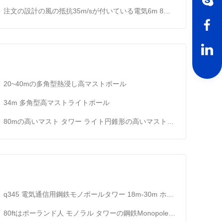
注文の設計の風の抵抗35m/sが付いている電気6m 8mの庭灯
20~40mの多角型熱浸し高マストポール
34m 多角型高マストライトポール
80mの高いマスト タワー ライト円錐形の高いマストの照明コラム
q345 電気通信用鋼鉄モノポールタワー 18m-30m ホットディップガルバン化
80ftはポーランド人 モノラル タワーの鋼鉄Monopole伝達に電流を通した