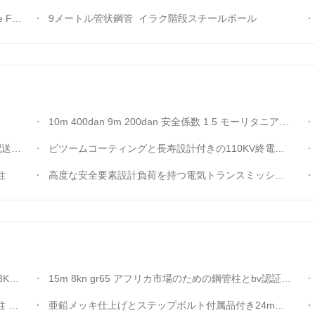
 Design
9メートル管状鋼管 イラク階段スチールポール
10m 400dan 9m 200dan 安全係数 1.5 モーリタニア配電鋼柱
アーム
ビツームコーティングと長寿設計付きの110KV終電トランスミッションのための14M鋼用ポール
柱
高度な安全要素設計負荷を持つ電気トランスミッションのための熱浸しガルバनाइズド鋼のユーティリティポール
鋼管柱
15m 8kn gr65 アフリカ市場のための鋼管柱とbv認証と3mm壁厚さ
たす
亜鉛メッキ仕上げとステップボルト付属品付き24m送電用鋼管ポール