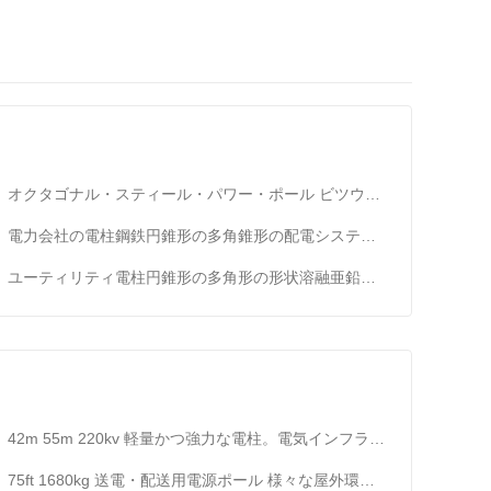
オクタゴナル・スティール・パワー・ポール ビツウムコーティング付き 振動電線ポール 35ft 45ft 50ft 55ft 60ft 65ft 70ft
電力会社の電柱鋼鉄円錐形の多角錐形の配電システム用溶融亜鉛めっき
ユーティリティ電柱円錐形の多角形の形状溶融亜鉛メッキ鋼10 kvから550 KVの電力線に適しています
42m 55m 220kv 軽量かつ強力な電柱。電気インフラが必要な遠隔地への設置に最適
75ft 1680kg 送電・配送用電源ポール 様々な屋外環境に適した