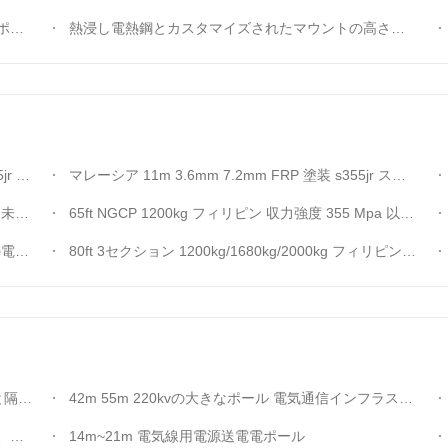
ール
熱浸し電熱鋼とカスタマイズされたマウントの高さとデザインのトランスミッションラインのための電気電源ポール
に設計
マレーシア 11m 3.6mm 7.2mm FRP 塗装 s355jr スチールポール 屋外電気システム用に設計
鉄柱
65ft NGCP 1200kg フィリピン 収力強度 355 Mpa 以上の鋼棒
ール
80ft 3セクション 1200kg/1680kg/2000kg フィリピン NGCP 標準電気鋼柱
送ポール
42m 55m 220kvの大きなポール 電気通信インフラストラクチャプロジェクトに優れた安定性と安全性を提供する重量電源送電ポール
厚さ
14m~21m 電気線用電源送電電ポール