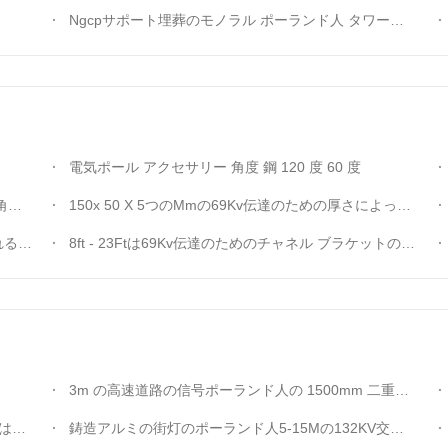
Ngcpサポート埋葬のモノラル ポーランド人 タワーの熱いすくいの亜鉛めっき
電気ポール アクセサリー 角度 鋼 120 度 60 度
した
150x 50 X 5つのMmの69Kv伝達のための厚さによって電流を通される山形鋼チャネル ブラケット
付属品
8ft - 23Ftは69Kv伝達のためのチャネル ブラケットの電力タワーの付属品を曲げます
3m の高速道路の信号ポーランド人の 1500mm 二重ブラケットの跨線橋の金属街灯柱
した
鋳造アルミの街灯のポーランド人5-15Mの132KV交通整理はカスタマイズされた色に署名します