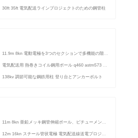
30ft 35ft 電気配送ラインプロジェクトのための鋼管柱
11.9m 8kn 電動電極を3つのセクションで多機能の階段の上部で
電気配送用 熱巻きコイル鋼用ポール q460 astm573 gr65 gr50 ss400 ss490〜st52
138kv 調節可能な鋼鉄用柱 登り台とアンカーボルト
11m 8kn 亜鉛メッキ鋼管伸縮ポール、ビチューメン付き、450mpa降伏強度
12m 16kn スチール管状電極 電気配送線送電プロジェクト