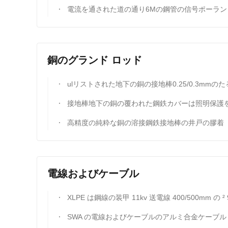
電流を通された道の通り6Mの鋼管の信号ポーランド人のGr50 7m 11mブラケットの道街
銅のグランド ロッド
ulリストされた地下の銅の接地棒0.25/0.3mmのたる製造人の厚
接地棒地下の銅の覆われた鋼鉄カバーは照明保護を締め金で止めま
高精度の純粋な銅の溶接鋼鉄接地棒の井戸の膠着
電線およびケーブル
XLPE は鋼線の装甲 11kv 送電線 400/500mm の ² 90°C 110°C を絶縁し
SWA の電線およびケーブルのアルミ合金ケーブル 0.6/1/10 Xlpe はおおいま