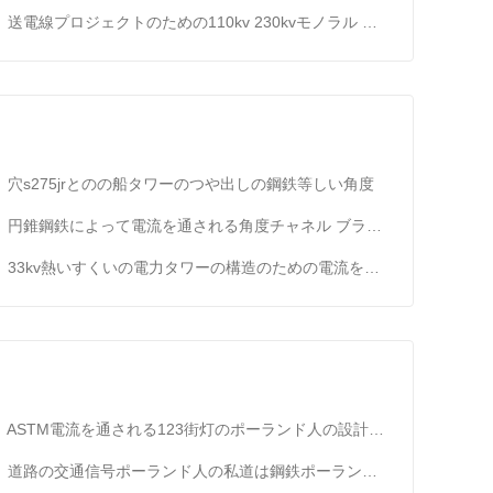
送電線プロジェクトのための110kv 230kvモノラル ポーランド人のタワー
穴s275jrとのの船タワーのつや出しの鋼鉄等しい角度
円錐鋼鉄によって電流を通される角度チャネル ブラケットの電力タワーの付属品
33kv熱いすくいの電力タワーの構造のための電流を通された角度の鋼鉄チャネル
ASTM電流を通される123街灯のポーランド人の設計7M高さ11Mの腕の熱いすくい
道路の交通信号ポーランド人の私道は鋼鉄ポーランド人11Mの高さ4Mの幅に電流を通しました