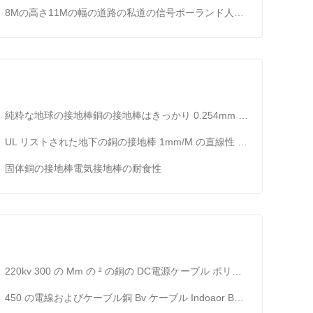
8Mの高さ11Mの幅の道路の私道の信号ポーランド人によって電流を通される鋼鉄ポーランド人
純粋な地球の接地棒銅の接地棒はきっかり 0.254mm の厚さを指しました
UL リストされた地下の銅の接地棒 1mm/M の直線性 0.5mm 1.0mm の厚さ
固体銅の接地棒電気接地棒の耐食性
220kv 300 の Mm の ² の銅の DC電源ケーブル ポリ塩化ビニールまたは XLPE の絶縁材 iso9001
450 の電線およびケーブル銅 Bv ケーブル Indoaor BV/BVR/RV/RVB