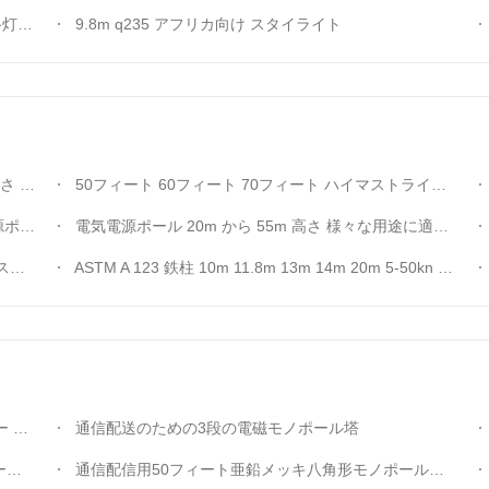
ンなし)
9.8m q235 アフリカ向け スタイライト
適性能
50フィート 60フィート 70フィート ハイマストライトポール 69kvトランスミッションのための電磁外灯ポール
ール
電気電源ポール 20m から 55m 高さ 様々な用途に適した ISO 9001 認証
用
ASTM A 123 鉄柱 10m 11.8m 13m 14m 20m 5-50kn 建設用
建設
通信配送のための3段の電磁モノポール塔
荷
通信配信用50フィート亜鉛メッキ八角形モノポールタワー