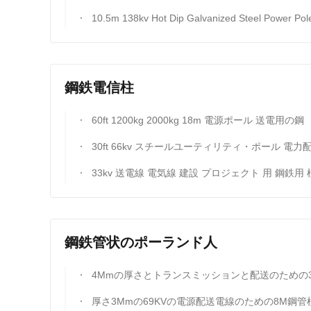
10.5m 138kv Hot Dip Galvanized Steel Power Pole For Transmission Line With Wind Speed 160 Km/Hour And Earthquake Resistant
鋼鉄電信柱
60ft 1200kg 2000kg 18m 電源ポール 送電用の鋼
30ft 66kv スチールユーティリティ・ポール 電力配送ライン 容易なメンテナンスのために設計されたダブル
33kv 送電線 電気線 建設 プロジェクト 用 鋼鉄用 
鋼鉄管状のポーランド人
4Mmの厚さとトランスミッションと配送のための3KNの負荷容量を持つユーティリティ産業のための40フィート
厚さ3Mmの69KVの電源配送電線のための8M鋼管柱 技術・安全基準を満