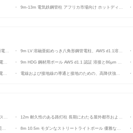
9m-13m 電気鉄鋼管柱 アフリカ市場向け ホットディップガルバニゼーション
電源電源電源電源電源電源電源
9m LV 溶融亜鉛めっき八角形鋼管電柱、AWS d1.1溶接および86Um亜鉛めっき
電柱
9m HDG 鋼材用ポール AWS d1.1 認証 溶接と86μm 亜鉛コーティング
ール
電線および接地線の導通と接地のための、高降伏強度と安全率8を備えたQ345B/A572材料60フィートユーティリティポール
供する
12m 耐久性のある路灯柱 長期にわたる屋外都市および住宅照明ソリューションのために設計
保
8m 10.5m モダンなストリートライトポール 優雅なデザインと耐久性のある性能 都市街や公園や商業用エリアに適しています