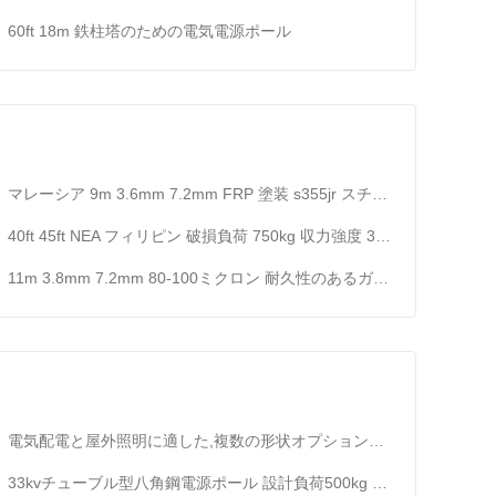
60ft 18m 鉄柱塔のための電気電源ポール
マレーシア 9m 3.6mm 7.2mm FRP 塗装 s355jr スチールポール 屋外電気システム用に設計
40ft 45ft NEA フィリピン 破損負荷 750kg 収力強度 355 Mpa 以上の鋼棒
11m 3.8mm 7.2mm 80-100ミクロン 耐久性のあるガルバनाइズされた鉄柱のための平均熱浸しガルバनाइゼーション
電気配電と屋外照明に適した,複数の形状オプションと鋼材を備えた,ガルバン化鋼鉄柱
33kvチューブル型八角鋼電源ポール 設計負荷500kg 風速160km/H 地震耐性