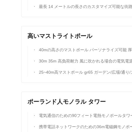
最長 14 メートルの長さのカスタマイズ可能な街路灯ポール (スリップ ジョイントなし、複数のフランジ取り付け型または植込み型オプショ
高いマストライトポール
40mの高さのマストポール パーソナライズ可能 厚さ パーソナライズされた部分 長さ 形状 最
30m 35m 高負荷耐力 風に吹かれる場合の電気電源ポ
25~40m高マストポール gr65 ガーデン/広場/通り/スタジアム
ポーランド人モノラル タワー
電気通信のための90フィート電熱モノポールタワー 急速な組み立てと国内鉄鋼
携帯電話ネットワークのための36m電磁鋼モノポールタワー 24kn負