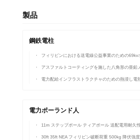
製品
鋼鉄電柱
フィリピンにおける送電線公益事業のための69kvホットディップ電熱鋼電
アスファルトコーティングを施した八角形の亜鉛メッキ鋼製送電線柱、35 フィートから 90 フィートまでの複数の長さをご
電力配給インフラストラクチャのための熱浸し電熱された多ピラミッド型円形鋼ポー
電力ポーランド人
11m ステップポール ティアポール 送配電用耐久性のある
30ft 35ft NEA フィリピン破断荷重 500kg 降伏強度以上 355 Mpa 