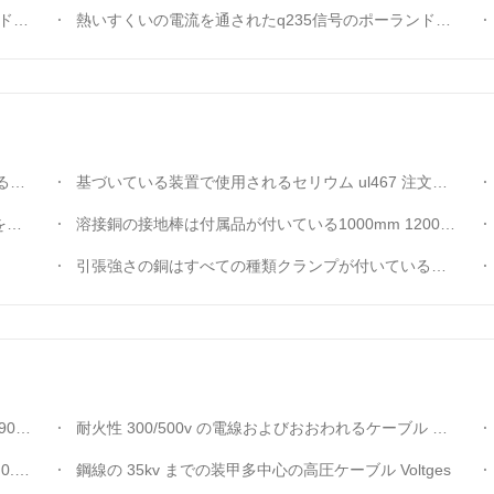
灯柱
熱いすくいの電流を通されたq235信号のポーランド人の交通交通標識板ポーランド人
さ
基づいている装置で使用されるセリウム ul467 注文の銅の接地棒のよい伝導性
す
溶接銅の接地棒は付属品が付いている1000mm 1200Mmの1500Mm銅の地球棒に通しました
引張強さの銅はすべての種類クランプが付いている地球棒/接地棒を結びました
ました
耐火性 300/500v の電線およびおおわれるケーブル ポリ塩化ビニール
した
鋼線の 35kv までの装甲多中心の高圧ケーブル Voltges