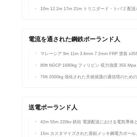
10m 12.2m 17m 21m トリニダード・トバゴ 配送ポール トランスミッションポ
電流を通された鋼鉄ポーランド人
マレーシア 9m 11m 3.6mm 7.2mm FRP 塗装 s355jr スチールポール 屋外電気システム用
80ft NGCP 1680kg フィリピン 収力強度 355 Mpa 未満 鋼鉄
75ft 2000kg 強化された天候保護の通信塔のための電気電源ポ
送電ポーランド人
42m 55m 220kv 鉄柱 電源配送における電気導体と隔熱装置を最適にサポートするエンジニアリングされた電源伝
15m カスタマイズされた亜鉛メッキ鋼電力ポール、送電線用ポール、カスタマイズされた