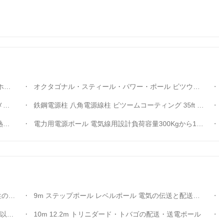
柱
オクタゴナル・スティール・パワー・ポール ビツウムコーティング付きの電圧送電線ポール 35ft 45ft 50ft 55ft 60ft 65ft 70ft 90ft
用意
鉄鋼電源柱 八角電源線柱 ビツームコーティング 35ft から 90ft まで様々な長さで提供されています
ル
電力用電源ポール 電気線用設計負荷容量300Kgから1000Kgの熱浸し電熱鋼鉄ポール
電柱
9m ステップポール レベルポール 電気の伝送と配送のための耐久電源ポール
鋼柱
10m 12.2m トリニダード・トバゴの配送・送電ポール