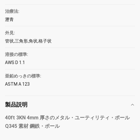
治療法:
瀝青
外見:
管状,三角形,角状,格子状
溶接の標準:
AWS D 1.1
亜鉛めっきの標準:
ASTM A 123
製品説明
40ft 3KN 4mm 厚さのメタル・ユーティリティ・ポール
Q345 素材 鋼鉄・ポール