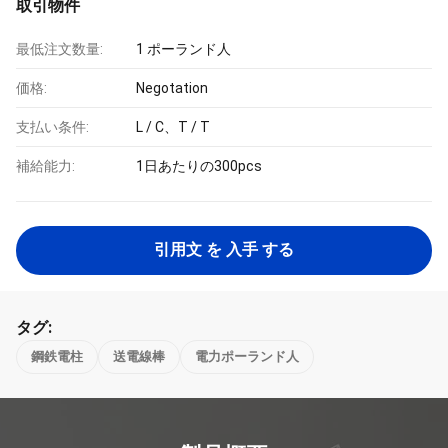
取引物件
最低注文数量:
1 ポーランド人
価格:
Negotation
支払い条件:
L / C、T / T
補給能力:
1日あたりの300pcs
引用文 を 入手 する
タグ:
鋼鉄電柱
送電線棒
電力ポーランド人