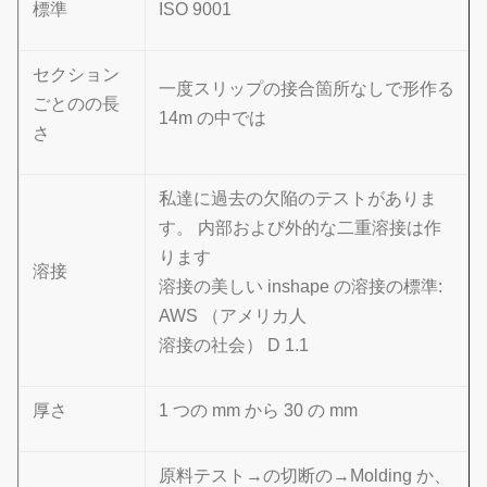
標準
ISO 9001
セクション
一度スリップの接合箇所なしで形作る
ごとのの長
14m の中では
さ
私達に過去の欠陥のテストがありま
す。 内部および外的な二重溶接は作
ります
溶接
溶接の美しい inshape の溶接の標準:
AWS （アメリカ人
溶接の社会） D 1.1
厚さ
1 つの mm から 30 の mm
原料テスト→の切断の→Molding か、