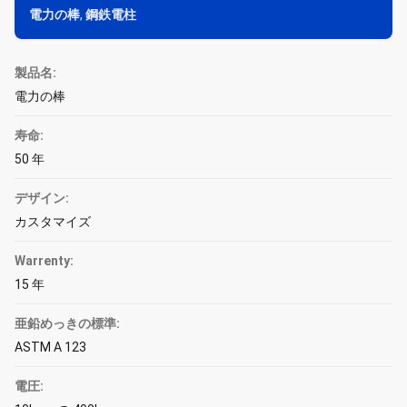
電力の棒
,
鋼鉄電柱
製品名:
電力の棒
寿命:
50 年
デザイン:
カスタマイズ
Warrenty:
15 年
亜鉛めっきの標準:
ASTM A 123
電圧: