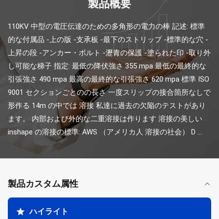
製品概要
110KV 中型の電圧伝達のための多角形の電力の棒 記述: 標準
的な付属品 -上の版 -支承板 -最下のストリップ -標準的な穴 -
上昇の段 -アンカー・ボルト -瀝青の保護 -塗られた印 -取り外
し可能な梯子 指定: 最低の降伏強さ 355 mpa 最低の最終的な
引張強さ 490 mpa 最高の最終的な引張強さ 620 mpa 標準 ISO 
9001 セクションごとのの長さ 一度スリップの接合箇所なしで
形作る 14m の中では 溶接 私達に過去の欠陥のテストがあり
ます。 内部および外的な二重溶接は作ります 溶接の美しい 
inshape の溶接の標準: AWS （アメリカ人 溶接の社会） D ...
製品カスタム属性
ハイライト