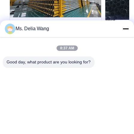
Ms. Delia Wang
VIDEO
Octagonal Galvanized Steel Pole
15M カス
8:37 AM
Suitable for Electrical Power
力ポール、
Distribution and Outdoor Lighting
ズされた厚
Octagonal Galvanized Steel Pole Suitable for
15M カスタ
Good day, what product are you looking for?
Applications with High Strength and
Electrical Power Distribution and Outdoor
塔（カスタマ
Durability
Lighting Applications with High Strength and
すべて、品質
Durability Material Construction Poles
から購入して
manufactured by high-quality metal plants,
しする前に、
引用文 を 入手 する
molded into multi-row cone-shaped vertical
場発行のミル
steel bars with hot galvanized anti...
す。そうでな
拒否する理由
べての材料は
トを満たして
分析と物理分
ホーム
製品
企業情報
会社案内
品質管理
お問い合わせ
見積依頼
様: タイプ 長
ト 60フィート 
15...
Tel: 86-510-87846084