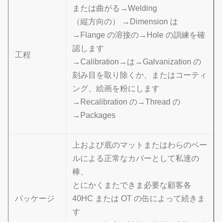
または曲がる→Welding
（縦方向の） →Dimension は
→Flange の溶接の→Hole の訓練を確
認します
工程
→Calibration→は→Galvanization の
刻み目を取り除くか、またはコーティ
ング、絵画を粉にします
→Recalibration の→Thread の
→Packages
上および底のマットまたはわらのベー
ルによる正常なカバーとして私達の
棒、
とにかくまたできま必要な顧客各
パッケージ
40HC または OT の缶によって続きま
す