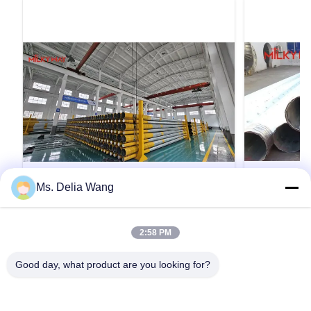
Ms. Delia Wang
VIDEO
10 m 12.2 m 17 m 21 m Trinidad and
33KVチュ
2:58 PM
Tobago Distribution Pole
負荷500kg
Transmission Pole
Product Description: The galvanized steel pole
33KV管状の八
Good day, what product are you looking for?
is a versatile, strong, and corrosion-resistant
って熱浸した電
product suitable for multiple industrial and
配電器 送電線 
municipal applications. Its zinc coating of ≥ 86
準拠し,Q235 (S
microns, range of pole shapes (round,
など 溶接: 溶
引用文 を 入手 する