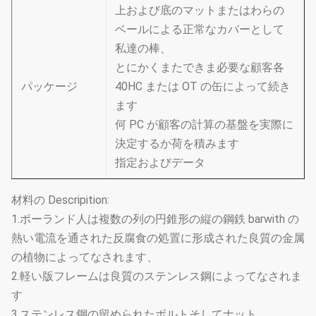
上および底のマットまたはわらの
ベールによる正常なカバーとして
私達の棒、
とにかくまたできま必要な顧客各
パッケージ
40HC または OT の缶によって続き
ます
何 PC が顧客の計算の基盤を実際に
決定するか荷を積みます
指定およびデータ
材料の Descripition:
1.ポーランド人は複数の列の円錐形の縦の鋼鉄 barwith の
熱い電流を通された反腐食の処置に形成された良質の金属
の植物によってなされます、
2.軽い版フレームは良質のステンレス鋼によってなされま
す
3.ステンレス鋼の留められたボルトそしてナット