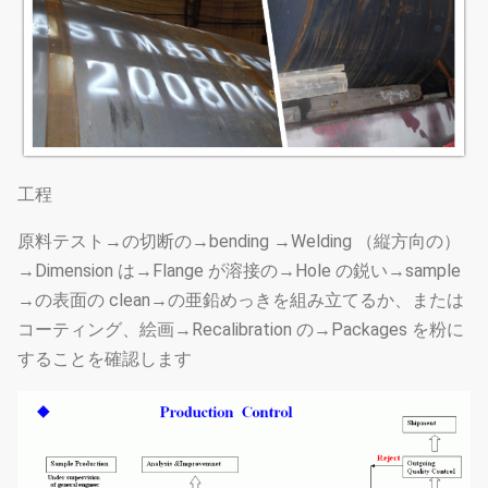
工程
原料テスト→の切断の→bending →Welding （縦方向の）
→Dimension は→Flange が溶接の→Hole の鋭い→sample
→の表面の clean→の亜鉛めっきを組み立てるか、または
コーティング、絵画→Recalibration の→Packages を粉に
することを確認します