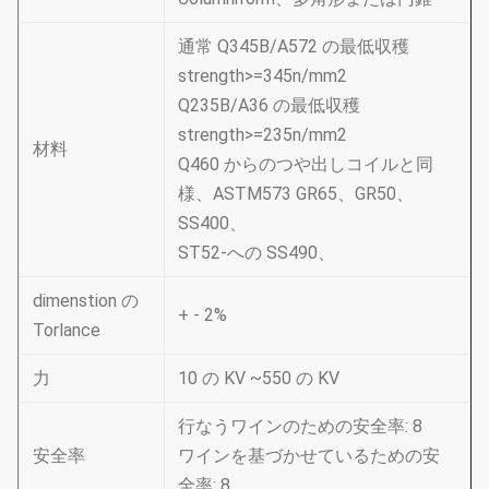
通常 Q345B/A572 の最低収穫
strength>=345n/mm2
Q235B/A36 の最低収穫
strength>=235n/mm2
材料
Q460 からのつや出しコイルと同
様、ASTM573 GR65、GR50、
SS400、
ST52-への SS490、
dimenstion の
+ - 2%
Torlance
力
10 の KV ~550 の KV
行なうワインのための安全率: 8
安全率
ワインを基づかせているための安
全率: 8