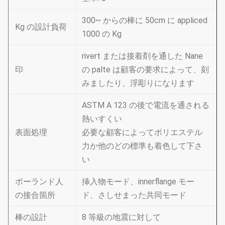
300~ からの棒に 50cm に appliced
Kg の設計負荷
1000 の Kg
rivert または接着剤を通した Nane
印
の palte は顧客の要求によって、刻
みましたり、浮彫りになります
ASTM A 123 の後で電流を通される
熱いすくい
表面処理
必要な顧客によってポリエステル
力か他のどの標準も着色して下さ
い
ポーランド人
挿入物モード、innerflange モー
の接合箇所
ド、さしせまった共同モード
棒の設計
8 等級の地震に対して