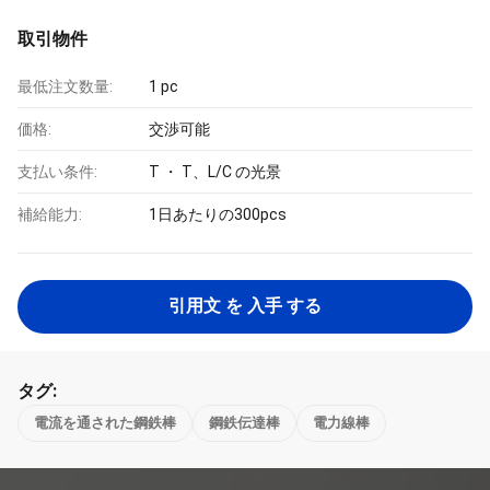
取引物件
最低注文数量:
1 pc
価格:
交渉可能
支払い条件:
T ・ T、L/C の光景
補給能力:
1日あたりの300pcs
引用文 を 入手 する
タグ:
電流を通された鋼鉄棒
鋼鉄伝達棒
電力線棒