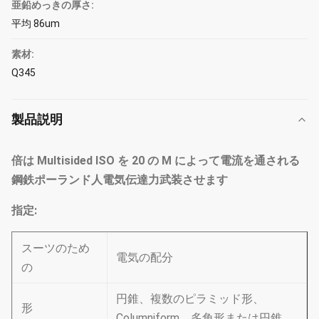
亜鉛めっきの厚さ:
平均 86um
素材:
Q345
製品説明
倍は Multisided ISO を 20 の M によって電流を通される
鋼鉄ポーランド人電気伝達力武装させます
指定:
スーツのため
電気の配分
の
円錐、複数のピラミッド形、
形
Columniform、多角形または円錐