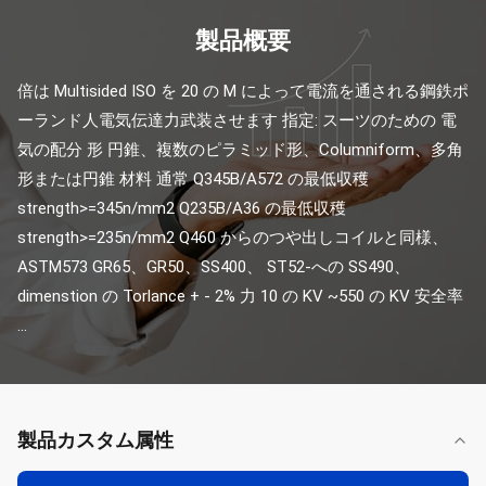
製品概要
倍は Multisided ISO を 20 の M によって電流を通される鋼鉄ポ
ーランド人電気伝達力武装させます 指定: スーツのための 電
気の配分 形 円錐、複数のピラミッド形、Columniform、多角
形または円錐 材料 通常 Q345B/A572 の最低収穫 
strength>=345n/mm2 Q235B/A36 の最低収穫 
strength>=235n/mm2 Q460 からのつや出しコイルと同様、
ASTM573 GR65、GR50、SS400、 ST52-への SS490、 
dimenstion の Torlance + - 2% 力 10 の KV ~550 の KV 安全率 
...
製品カスタム属性