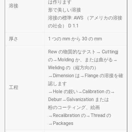
は作ります
溶接
形で美しい溶接
溶接の標準: AWS （アメリカの溶接
の社会） D 1.1
厚さ
1 つの mm から 30 の mm
Rew の物質的なテスト→ Cuttingj
の→Molding か、または曲がる→
Welidng の（縦方向の）
→Dimension は→Flange の溶接を確
認します
工程
→Hole の鋭い→Calibration の→
Deburr→Galvanization または
粉のコーティング、絵画
→Recalibration の→Thread の
→Packages