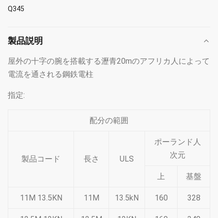
Q345
製品説明
屋外の十字の腕を搭載する瀝青20mのアフリカ人によって
電流を通される鋼鉄電柱
指定:
配分の範囲
ポーランド人
次元
製品コード
長さ
ULS
上
基盤
11M 13.5KN
11M
13.5kN
160
328