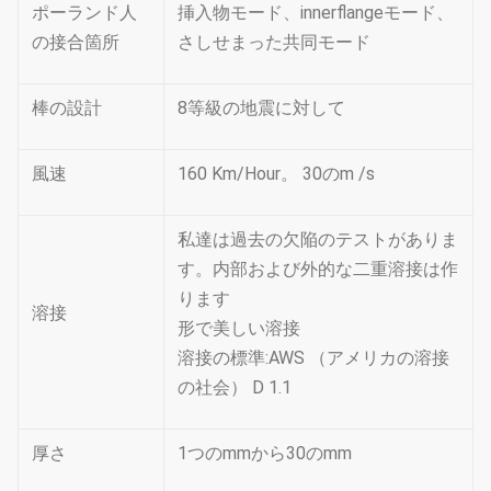
ポーランド人
挿入物モード、innerflangeモード、
の接合箇所
さしせまった共同モード
棒の設計
8等級の地震に対して
風速
160 Km/Hour。 30のm /s
私達は過去の欠陥のテストがありま
す。内部および外的な二重溶接は作
ります
溶接
形で美しい溶接
溶接の標準:AWS （アメリカの溶接
の社会） D 1.1
厚さ
1つのmmから30のmm