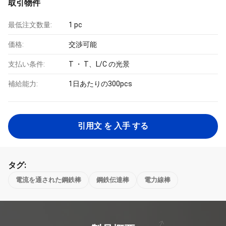
取引物件
最低注文数量:
1 pc
価格:
交渉可能
支払い条件:
T ・ T、L/C の光景
補給能力:
1日あたりの300pcs
引用文 を 入手 する
タグ:
電流を通された鋼鉄棒
鋼鉄伝達棒
電力線棒