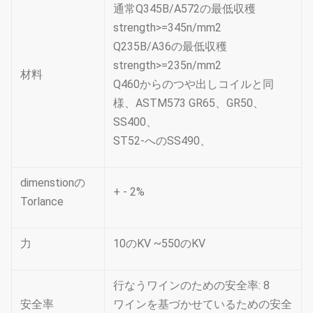
補助的な伝送範囲
通常Q345B/A572の最低収穫
strength>=345n/mm2
ポーランド人
Q235B/A36の最低収穫
次元
製品コード
長さ
ULS
strength>=235n/mm2
材料
上
基盤
Q460からのつや出しコイルと同
様、ASTM573 GR65、GR50、
18.5M 24KN
18.5M
24KN
210
660
SS400、
ST52-へのSS490、
18.5M 40KN
18.5M
40KN
260
730
21M 40KN
21M
30KN
220
697
dimenstionの
+ - 2%
Torlance
21M 40KN
21M
40KN
260
795
24M 30KN
24M
30KN
220
755
力
10のKV ~550のKV
24M 40KN
24M
40KN
300
760
行なうワインのための安全率: 8
注:先を細くされる12味方される、埋められる指示して
安全率
ワインを基づかせているための安全