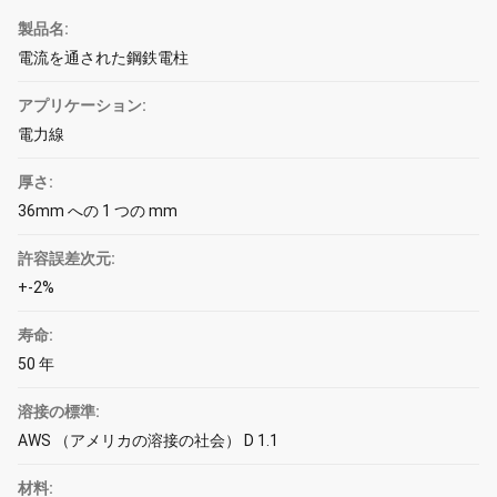
製品名:
電流を通された鋼鉄電柱
アプリケーション:
電力線
厚さ:
36mm への 1 つの mm
許容誤差次元:
+-2%
寿命:
50 年
溶接の標準:
AWS （アメリカの溶接の社会） D 1.1
材料: