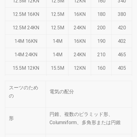
12.5M 12KN
12.5M
12KN
160
340
12.5M 16KN
12.5M
16KN
180
380
12.5M 24KN
12.5M
24KN
200
420
14M 16KN
14M
16KN
190
402
14M 24KN
14M
24KN
210
465
15.5M 12KN
15.5M
12KN
160
405
15.5M 24KN
15.5M
24KN
210
500
スーツのため
電気の配分
注:先を細くされる12味方される、埋められる指示して
の
下さい
ポーランド人の偏向より少し50% ULSの棒の高さのよ
円錐、複数のピラミッド形、
形
り5%の
Columniform、多角形または円錐