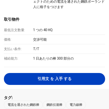
ェクトのための電流を通された鋼鉄ポーランド
人に格子をつけます
取引物件
最低注文数量:
1 つの 40 HQ
価格:
交渉可能
支払い条件:
T/T
補給能力:
1 日あたりの棒 300 部分の
引用文 を 入手 する
タグ:
電流を通された鋼鉄棒
鋼鉄伝達棒
電力線棒