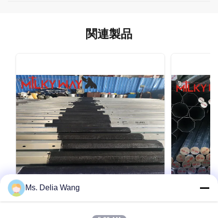
関連製品
Ms. Delia Wang
VIDEO
75FT 2000kg Electrical Power Pole for
高強度鋼筋