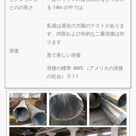
とのの長さ
る 14m の中では
私達は過去の欠陥のテストがありま
す。内部および外的な二重溶接は作
ります
溶接
形で美しい溶接
溶接の標準: AWS （アメリカの溶接
の社会） D 1.1