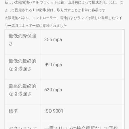
新しい太陽電池パネル ブラケットは袖、山形鋼によって構成され、ねじ、に
よって固定される U 鋼鉄取付け、取り外すことは非常に容易です
太陽電池パネル、コントローラー、電池およびランプは新しい発達したワイ
ヤー馬具によって一緒に接続されました
最低の降伏強
355 mpa
さ
最低の最終的
490 mpa
な引張強さ
最高の最終的
620 mpa
な引張強さ
標準
ISO 9001
セクションご
一度スリップの接合箇所なしで形作