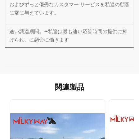
およびずっと優秀なカスタマー サービスを私達の顧客
に常に与えています。
速い調達期間。--私達は最も速い応答時間の提供に捧
げられ、に懸命に働きます
あなたの締切すべてが大会であることを確認して下さ
い。
打ち負かされない価格-- 私達は絶えず私達の生産費を
関連製品
削減する、および節約を渡す方法を見つけるように努
力します
あなたにに!
打ち負かされない質 --私達はまた私達の VIP の顧客に
プロダクトを導く良質を常に供給します。