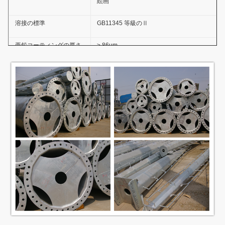
絵画
溶接の標準
GB11345 等級のⅡ
亜鉛コーティングの厚さ
≥ 86um
亜鉛コーティングの粘着
GB2694-88
力
反風容量
36.9m/s
反腐食の寿命
≥20 年
厚さ
≥100um
コーティングの層
粘着力
GB9286-880
硬度
≥2H
鋼鉄ポーランド人の高さ
3.5m~15m
の選択