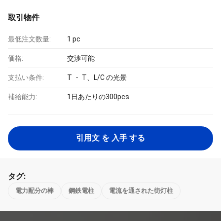
取引物件
最低注文数量:
1 pc
価格:
交渉可能
支払い条件:
T ・ T、L/C の光景
補給能力:
1日あたりの300pcs
引用文 を 入手 する
タグ:
電力配分の棒
鋼鉄電柱
電流を通された街灯柱