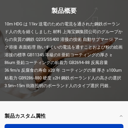
製品概要
10m HDG は 11kv 送電のための電流を通された鋼鉄ポーラン
ド人の先を細くしました 材料 上海宝鋼集団公司のグループか
らの良質の鋼鉄 Q235/SS400 溶接の技術 自動サブマージ アー
ク溶接 表面処理 熱いすくいの電流を通すことおよび粉の絵画 
溶接の標準 GB11345 等級のⅡ 亜鉛コーティングの厚さ ≥ 
86um 亜鉛コーティングの粘着力 GB2694-88 反風容量 
36.9m/s 反腐食の寿命 ≥20 年 コーティングの層 厚さ ≥100um 
粘着力 GB9286-880 硬度 ≥2H 鋼鉄ポーランド人の高さの選択 
3.5m~15m 街路照明のポーランド人のタイプ選択 円錐...
製品カスタム属性