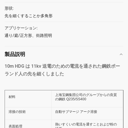
形状:
先を細くすることか多角形
アプリケーション:
通り/庭/正方形、街路照明
製品説明
10m HDG は 11kv 送電のための電流を通された鋼鉄ポー
ランド人の先を細くしました
上海宝鋼集団公司のグループからの良質
材料
の鋼鉄 Q235/SS400
溶接の技術
自動サブマージ アーク溶接
熱いすくいの電流を通すことおよび粉の
表面処理