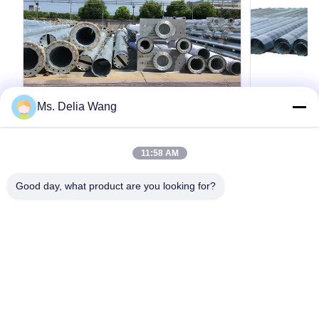
ブランド認知 -- あらゆる強いブランドの目的は達成し
ます浸透させる意識のレベルをあります
質の考えおよびあなたの顧客全員への価値。
Ms. Delia Wang
VIDEO
特別提供。 -- 私達の競争力を維持するためには、私達
14m~21m 電気線用電源送電電ポール
4mmの厚
は絶えず特別提供を動かしています
11:58 AM
のための3
14m-21m 亜鉛メッキ鋼鉄送電線用ポール 鋼 当
リティ産業
社の材料はすべて、品質を保証するために有名
40ft 3KN
私達のプロダクト、消費財およびデザイン・サービ
Good day, what product are you looking for?
なミル工場から購入しています 材料を当社の工
ポール Q345
ス。 私達の販売に私達がいかにできるか見るために団
場で荷降ろしする前に、スタンプと署名が押さ
電力産業のた
れたミル工場発行のミル証明書を提出する必要
結します連絡して下さい
れらの鋼鉄の柱
があります。そうでない場合、当社は材料を拒
の適用のため
引用文 を 入手 する
否する理由があります。 生産に入る前に、すべ
直接埋め込みス
助け多くのお金を貯めます。
ての材料は、要求された強度とコンポーネント
製造者の図面
を満たしていることを確認するために、化学的
ル任意の構成
および物理的分析に合格する必要があります。
配送腕は,あ
特別なサポート。-- 私達にプロダクトまた支える規約
仕様: 種類 長さ 45フィート 50フィート 55フィー
に追加された
が支払のための私達の VIP の顧客をあります。
ト 60フィート 65フィート 70フィート 13.75m
化されつつあ
ホーム
製品
企業情報
会社案内
品質管理
お問い合わせ
見積依頼