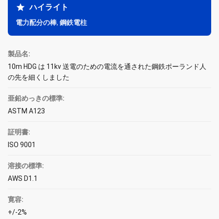
ハイライト
電力配分の棒
,
鋼鉄電柱
製品名:
10m HDG は 11kv 送電のための電流を通された鋼鉄ポーランド人
の先を細くしました
亜鉛めっきの標準:
ASTM A123
証明書:
ISO 9001
溶接の標準:
AWS D1.1
寛容:
+/-2%