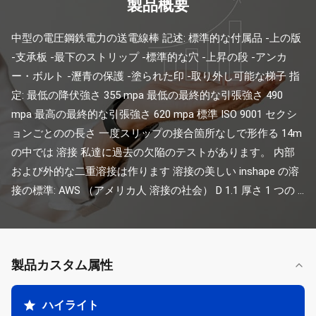
製品概要
中型の電圧鋼鉄電力の送電線棒 記述: 標準的な付属品 -上の版 
-支承板 -最下のストリップ -標準的な穴 -上昇の段 -アンカ
ー・ボルト -瀝青の保護 -塗られた印 -取り外し可能な梯子 指
定: 最低の降伏強さ 355 mpa 最低の最終的な引張強さ 490 
mpa 最高の最終的な引張強さ 620 mpa 標準 ISO 9001 セクシ
ョンごとのの長さ 一度スリップの接合箇所なしで形作る 14m 
の中では 溶接 私達に過去の欠陥のテストがあります。 内部
および外的な二重溶接は作ります 溶接の美しい inshape の溶
接の標準: AWS （アメリカ人 溶接の社会） D 1.1 厚さ 1 つの ...
製品カスタム属性
ハイライト