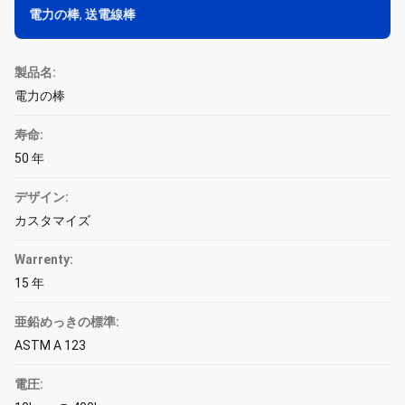
電力の棒
,
送電線棒
製品名:
電力の棒
寿命:
50 年
デザイン:
カスタマイズ
Warrenty:
15 年
亜鉛めっきの標準:
ASTM A 123
電圧: