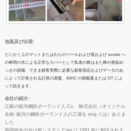
包装及び出荷:
とにかく上のマットまたはわらのベールおよび底および avoide へ
の棒間の木による正常なカバーとして私達の棒はまた棒の亜鉛め
っきの損傷、できま顧客実際に必要な顧客指定およびデータのあ
によって計算される計算の基盤、40HC の積載量または OT によ
って続きます。
会社の紹介:
江蘇の銀河鋼鉄ポーランド人 Co.、株式会社（オリジナル
名称: 銀河の鋼鉄ポーランド人の工場を xing イは）ありま
した
協同組合の分け前システム Corp.は 1991 年に創設されま