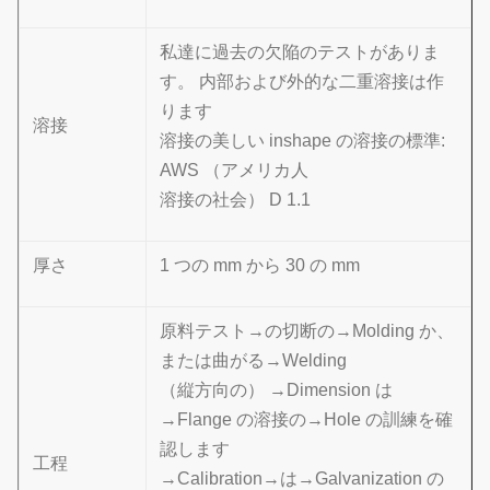
私達に過去の欠陥のテストがありま
す。 内部および外的な二重溶接は作
ります
溶接
溶接の美しい inshape の溶接の標準:
AWS （アメリカ人
溶接の社会） D 1.1
厚さ
1 つの mm から 30 の mm
原料テスト→の切断の→Molding か、
または曲がる→Welding
（縦方向の） →Dimension は
→Flange の溶接の→Hole の訓練を確
認します
工程
→Calibration→は→Galvanization の