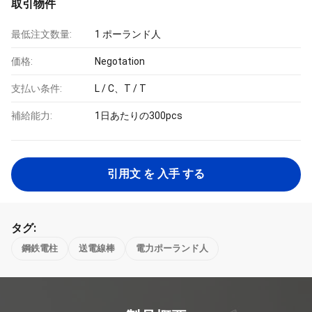
取引物件
最低注文数量:
1 ポーランド人
価格:
Negotation
支払い条件:
L / C、T / T
補給能力:
1日あたりの300pcs
引用文 を 入手 する
タグ:
鋼鉄電柱
送電線棒
電力ポーランド人