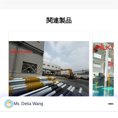
関連製品
Ms. Delia Wang
VIDEO
Conoid Multi Pyramidal Columniform
80FT 3セ