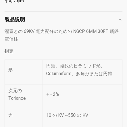
平均 70μm
製品説明
瀝青との 69KV 電力配分のための NGCP 6MM 30FT 鋼鉄
電信柱
指定:
円錐、複数のピラミッド形、
形
Columniform、多角形または円錐
次元の
+ - 2%
Torlance
力
10 の KV ~550 の KV