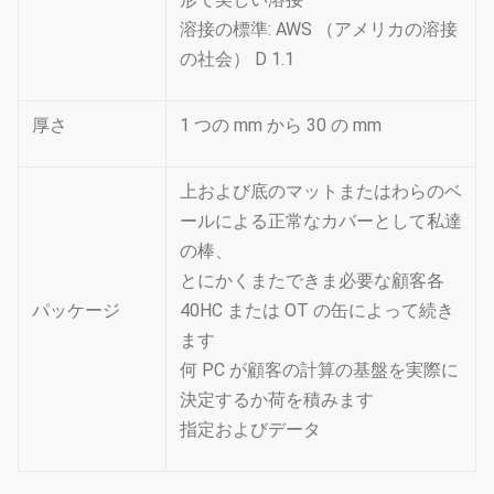
溶接の標準: AWS （アメリカの溶接
の社会） D 1.1
厚さ
1 つの mm から 30 の mm
上および底のマットまたはわらのベ
ールによる正常なカバーとして私達
の棒、
とにかくまたできま必要な顧客各
パッケージ
40HC または OT の缶によって続き
ます
何 PC が顧客の計算の基盤を実際に
決定するか荷を積みます
指定およびデータ