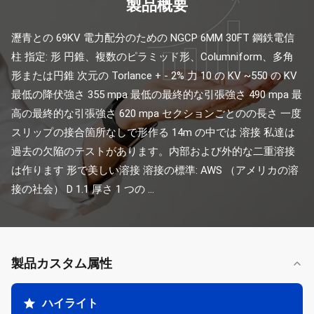
製品概要
瀝青との 69KV 電力配分のための NGCP 6MM 30FT 鋼鉄電信
柱 指定: 形 円錐、複数のピラミッド形、Columniform、多角
形または円錐 次元の Torlance + - 2% 力 10 の KV ~550 の KV 
最低の降伏強さ 355 mpa 最低の最終的な引張強さ 490 mpa 最
高の最終的な引張強さ 620 mpa セクションごとのの長さ 一度
スリップの接合箇所なしで形作る 14m の中では 溶接 私達は
過去の欠陥のテストがあります。内部および外的な二重溶接
は作ります 形で美しい溶接 溶接の標準: AWS （アメリカの溶
接の社会） D 1.1 厚さ 1 つの ...
製品カスタム属性
ハイライト