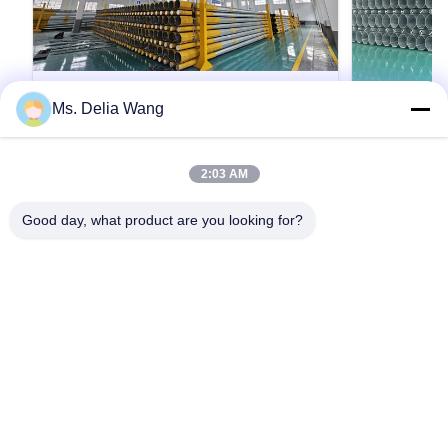
Ms. Delia Wang
VIDEO
60FT 1200kg 2000kg 18m Electrical
10m 400dan
2:03 AM
Power Pole Steel for Transmission
1.5 Mauritania Power Dist
steel pole
Product Description: The galvanized steel pole
Product Descri
Good day, what product are you looking for?
is a versatile, strong, and corrosion-resistant
is a versatile,
product suitable for multiple industrial and
product suitabl
municipal applications. Its zinc coating of ≥ 86
municipal appli
microns, range of pole shapes (round,
microns, range
引用文 を 入手 する
octagonal, polygonal), ultimate tensile strengths
octagonal, pol
from 235 to 500 MPa, ...
from 235 to 500
ホーム
製品
企業情報
会社案内
品質管理
お問い合わせ
見積依頼