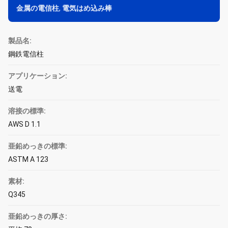
金属の電信柱
,
電気はめ込み棒
製品名:
鋼鉄電信柱
アプリケーション:
送電
溶接の標準:
AWS D 1.1
亜鉛めっきの標準:
ASTM A 123
素材:
Q345
亜鉛めっきの厚さ: