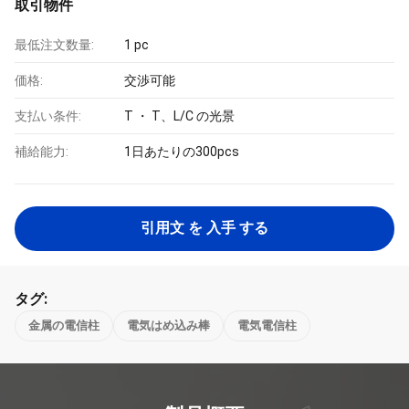
取引物件
最低注文数量:
1 pc
価格:
交渉可能
支払い条件:
T ・ T、L/C の光景
補給能力:
1日あたりの300pcs
引用文 を 入手 する
タグ:
金属の電信柱
電気はめ込み棒
電気電信柱