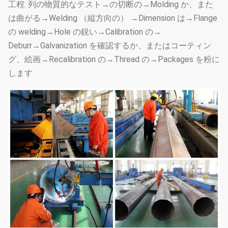
工程: 列の物質的なテスト→の切断の→Molding か、また
は曲がる→Welding （縦方向の） →Dimension は→Flange
の welding→Hole の鋭い→Calibration の→
Deburr→Galvanization を確認するか、またはコーティン
グ、絵画→Recalibration の→Thread の→Packages を粉に
します