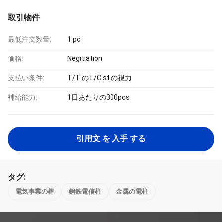
取引物件
最低注文数量:
1 pc
価格:
Negitiation
支払い条件:
T/T の L/C st の視力
補給能力:
1日あたりの300pcs
引用文 を 入手 する
タグ:
電気事業の棒
鋼鉄電信柱
金属の電柱