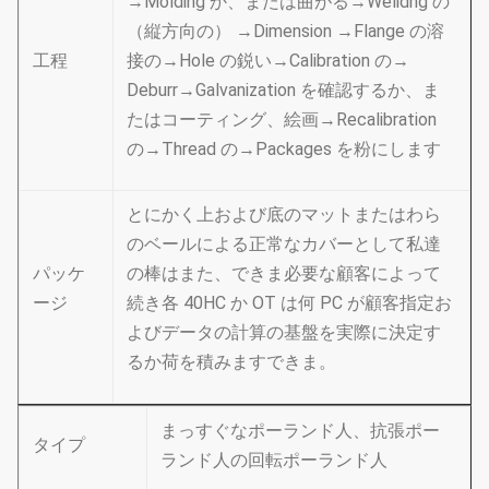
→Molding か、または曲がる→Welidng の
（縦方向の） →Dimension →Flange の溶
工程
接の→Hole の鋭い→Calibration の→
Deburr→Galvanization を確認するか、ま
たはコーティング、絵画→Recalibration
の→Thread の→Packages を粉にします
とにかく上および底のマットまたはわら
のベールによる正常なカバーとして私達
パッケ
の棒はまた、できま必要な顧客によって
ージ
続き各 40HC か OT は何 PC が顧客指定お
よびデータの計算の基盤を実際に決定す
るか荷を積みますできま。
まっすぐなポーランド人、抗張ポー
タイプ
ランド人の回転ポーランド人