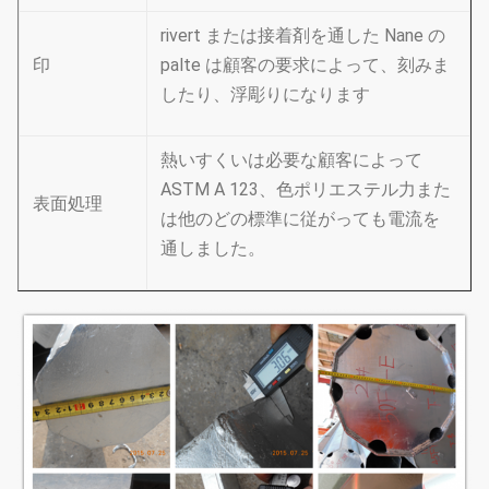
rivert または接着剤を通した Nane の
印
palte は顧客の要求によって、刻みま
したり、浮彫りになります
熱いすくいは必要な顧客によって
ASTM A 123、色ポリエステル力また
表面処理
は他のどの標準に従がっても電流を
通しました。