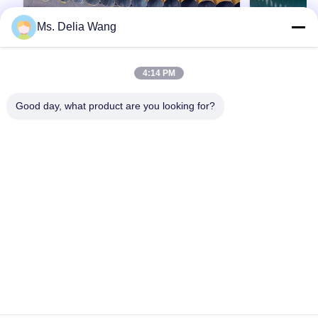
Ms. Delia Wang
VIDEO
75FT 1680kg Electrical Power Pole for
異なる用途
4:14 PM
Transmission and Distribution
サリーを持つ
Applications Suitable for Various
ル
Product Description: The galvanized steel pole
33kv 9m 1
Good day, what product are you looking for?
Outdoor Environments
is a versatile, strong, and corrosion-resistant
料 通常Q345B
product suitable for multiple industrial and
>=345n/mm
municipal applications. Its zinc coating of ≥ 86
>=235n/mm2 
microns, range of pole shapes (round,
SS400SS4
引用文 を 入手 する
octagonal, polygonal), ultimate tensile strengths
を導いたための
from 235 to 500 MPa, ...
ための安全因数:
に適用された30
刻,エムボス 
挿入モード,
ド 最低出力強度
ホーム
製品
企業情報
会社案内
品質管理
お問い合わせ
見積依頼
490Mpa 最強..
Tel: 86-510-87846084
E-mail: delia@yin-he.com