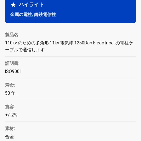
ハイライト
金属の電柱
,
鋼鉄電信柱
製品名:
110kv のための多角形 11kv 電気棒 1250Dan Eleactrical の電柱ケ
ーブルで通信します
証明書:
ISO9001
寿命:
50 年
寛容:
+/-2%
素材:
合金