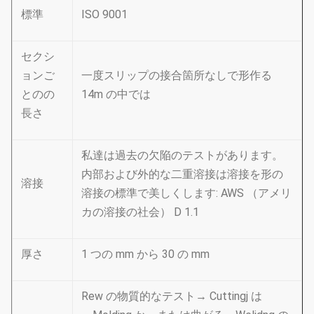
標準
ISO 9001
セクシ
ョンご
一度スリップの接合箇所なしで形作る
とのの
14m の中では
長さ
私達は過去の欠陥のテストがあります。
内部および外的な二重溶接は溶接を形の
溶接
溶接の標準で美しくします: AWS （アメリ
カの溶接の社会） D 1.1
厚さ
1 つの mm から 30 の mm
Rew の物質的なテスト→ Cuttingj は