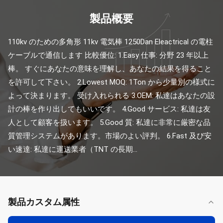
製品概要
110kv のための多角形 11kv 電気棒 1250Dan Eleactrical の電柱
ケーブルで通信します 比較優位: 1.Easy 仕事: 分野 23 年以上
棒。 すぐにあなたの意味を理解し、あなたの結果を得ること
を許可して下さい。 2.Lowest MOQ: 1Ton から少量別の様式に
よって決まります。 受け入れられる 3.OEM: 私達はあなたの設
計の棒を作り出してもいいです。 4.Good サービス: 私達は友
人として顧客を扱います。 5.Good 質: 私達に非常に厳密な品
質管理システムがあります。市場のよい評判。 6.Fast 及び安
い速達: 私達に運送業者（TNT の長期...
製品カスタム属性