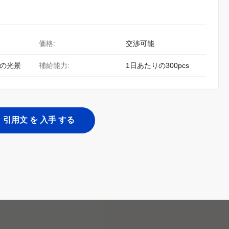
価格:
交渉可能
C の光景
補給能力:
1日あたりの300pcs
引用文 を 入手 する