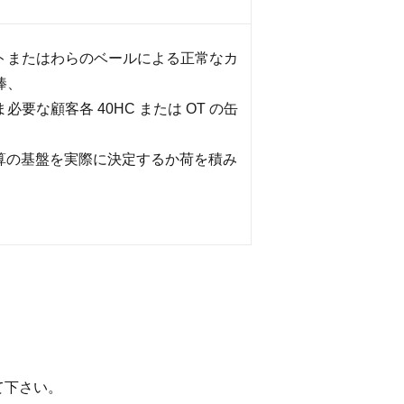
トまたはわらのベールによる正常なカ
棒、
要な顧客各 40HC または OT の缶
計算の基盤を実際に決定するか荷を積み
て下さい。