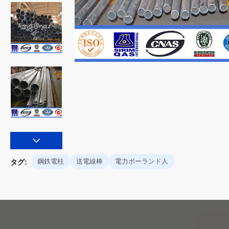
鋼鉄電柱
送電線棒
電力ポーランド人
タグ: