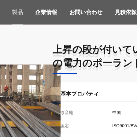
製品
企業情報
お問い合わせ
見積依頼
上昇の段が付いている 
上昇の段が付いている 
の電力のポーランド
の電力のポーランド
基本プロパティ
原産地:
中国
認定:
ISO9001/BV