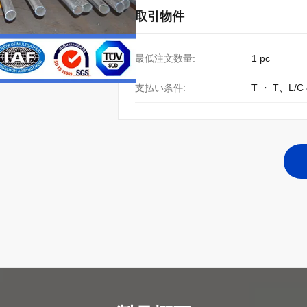
取引物件
最低注文数量:
1 pc
支払い条件:
T ・ T、L/