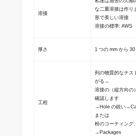
私達は過去の欠陥
な二重溶接は作り
溶接
形で美しい溶接
溶接の標準: AWS
厚さ
1 つの mm から 30
列の物質的なテスト
がる→
溶接の（縦方向の） →
確認します
工程
→Hole の鋭い→Calib
または
粉のコーティング、絵画→
→Packages