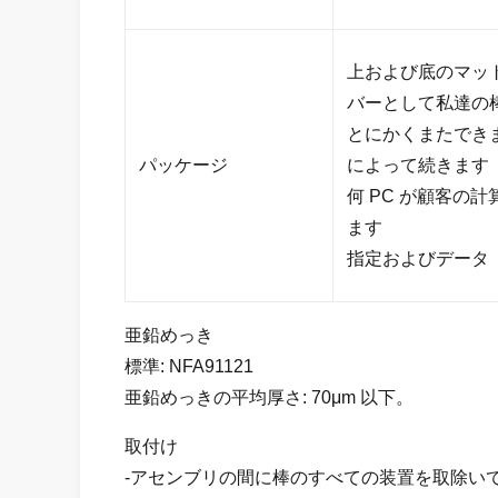
上および底のマッ
バーとして私達の
とにかくまたできま必
パッケージ
によって続きます
何 PC が顧客の
ます
指定およびデータ
亜鉛めっき
標準: NFA91121
亜鉛めっきの平均厚さ: 70μm 以下。
取付け
-アセンブリの間に棒のすべての装置を取除い