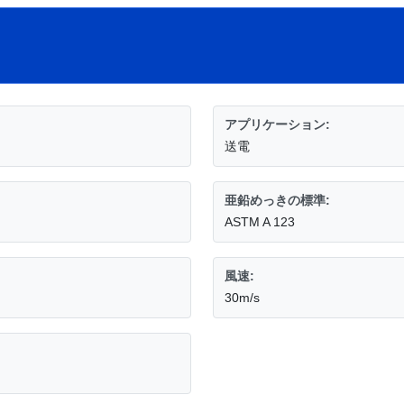
アプリケーション:
送電
亜鉛めっきの標準:
ASTM A 123
風速:
30m/s