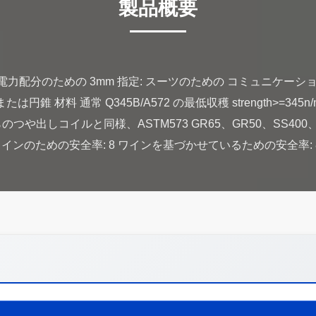
製品概要
5KV 電力配分のための 3mm 指定: スーツのための コミュニケー
は円錐 材料 通常 Q345B/A572 の最低収穫 strength>=345n/
60 からのつや出しコイルと同様、ASTM573 GR65、GR50、SS400、 