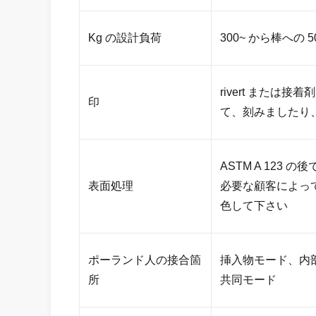
Kg の設計負荷
300~ から棒への 5
rivert または
印
て、刻みましたり
ASTM A 123
表面処理
必要な顧客によっ
色して下さい
ポーランド人の接合箇
挿入物モード、内
所
共同モード