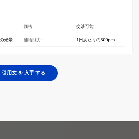
価格:
交渉可能
C の光景
補給能力:
1日あたりの300pcs
引用文 を 入手 する