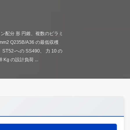
ション配分 形 円錐、複数のピラミ
mm2 Q235B/A36 の最低収穫
ST52-への SS490、 力 10 の