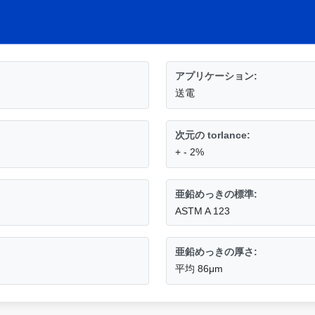
アプリケーション:
送電
次元の torlance:
+ - 2%
亜鉛めっきの標準:
ASTM A 123
亜鉛めっきの厚さ:
平均 86μm