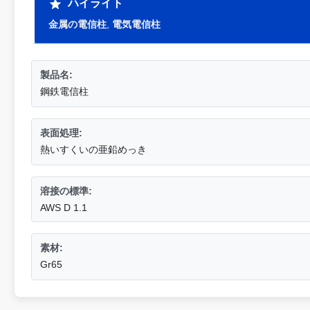
ハイライト
金属の電信柱
,
電気電信柱
製品名:
鋼鉄電信柱
表面処理:
熱いすくいの亜鉛めっき
溶接の標準:
AWS D 1.1
素材:
Gr65