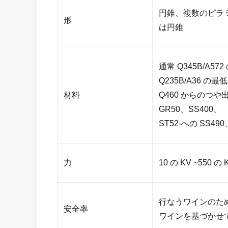
円錐、複数のピラミッ
形
は円錐
通常 Q345B/A572 
Q235B/A36 の最低収
材料
Q460 からのつや
GR50、SS400、
ST52-への SS490
力
10 の KV ~550 の 
行なうワインのため
安全率
ワインを基づかせて