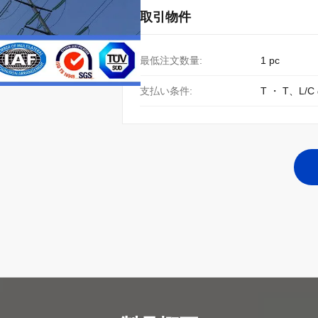
取引物件
最低注文数量:
1 pc
支払い条件:
T ・ T、L/