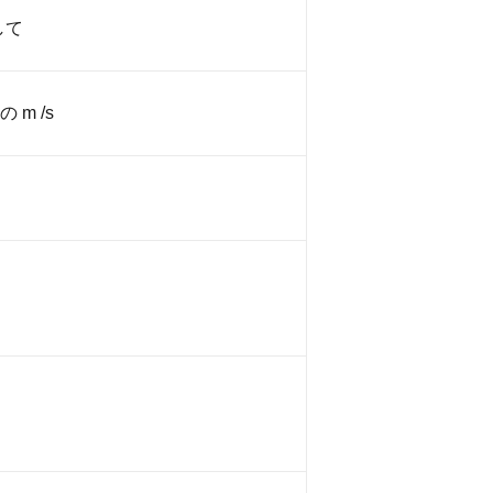
して
の m /s