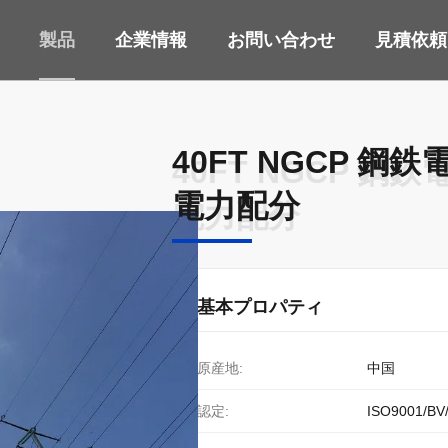
製品
企業情報
お問い合わせ
見積依頼
40FT NGCP 鋼鉄電
40FT NGCP 鋼鉄電
電力配分
電力配分
基本プロパティ
原産地:
中国
認定:
ISO9001/BV