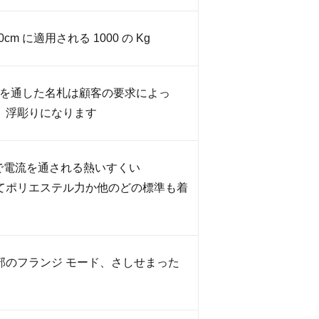
0cm に適用される 1000 の Kg
接着剤を通した名札は顧客の要求によっ
、浮彫りになります
 の後で電流を通される熱いすくい
てポリエステル力か他のどの標準も着
部のフランジ モード、さしせまった